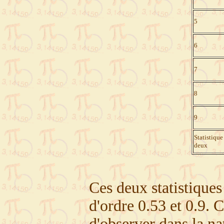
5
6
7
8
9
Statistique
deux
Ces deux statistiques
d'ordre 0.53 et 0.9. 
d'observer dans la na