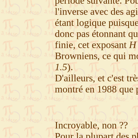
période suivante. Po
l'inverse avec des ag
étant logique puisque
donc pas étonnant qu
finie, cet exposant
H
Browniens, ce qui mo
1.5
).
D'ailleurs, et c'est t
montré en 1988 que p
Incroyable, non ??
Pour la plupart des 