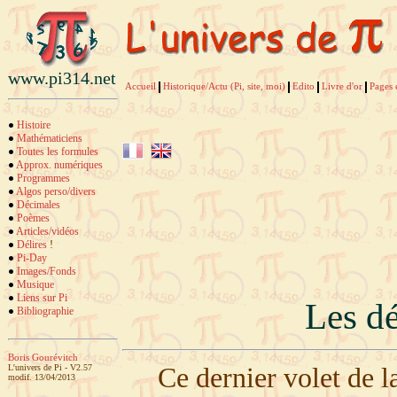
www.pi314.net
Accueil
Historique/Actu (Pi, site, moi)
Edito
Livre d'or
Pages 
Histoire
Mathématiciens
Toutes les formules
Approx. numériques
Programmes
Algos perso/divers
Décimales
Poèmes
Articles/vidéos
Délires
!
Pi-Day
Images/Fonds
Musique
Liens sur Pi
Les dé
Bibliographie
Boris Gourévitch
L'univers de Pi - V2.57
Ce dernier volet de la
modif. 13/04/2013