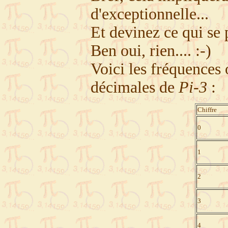
d'exceptionnelle...
Et devinez ce qui se 
Ben oui, rien.... :-)
Voici les fréquences 
décimales de
Pi-3
:
Chiffre
0
1
2
3
4