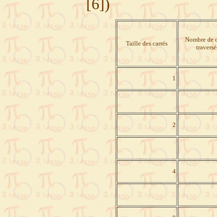
[6])
Nombre de c
Taille des carrés
traversé
1
2
4