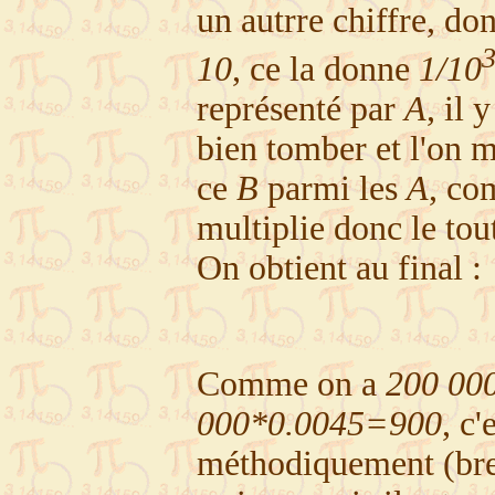
un autrre chiffre, do
10
, ce la donne
1/10
représenté par
A
, il 
bien tomber et l'on m
ce
B
parmi les
A
, co
multiplie donc le tou
On obtient au final :
Comme on a
200 00
000*0.0045=900
, c'
méthodiquement (bref