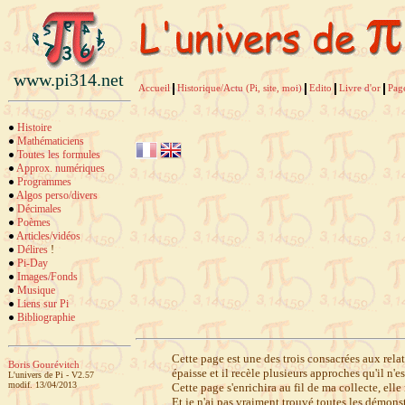
www.pi314.net
Accueil
Historique/Actu (Pi, site, moi)
Edito
Livre d'or
Pag
Histoire
Mathématiciens
Toutes les formules
Approx. numériques
Programmes
Algos perso/divers
Décimales
Poèmes
Articles/vidéos
Délires
!
Pi-Day
Images/Fonds
Musique
Liens sur Pi
Bibliographie
Cette page est une des trois consacrées aux rela
Boris Gourévitch
épaisse et il recèle plusieurs approches qu'il n'
L'univers de Pi - V2.57
modif. 13/04/2013
Cette page s'enrichira au fil de ma collecte, elle
Et je n'ai pas vraiment trouvé toutes les démons