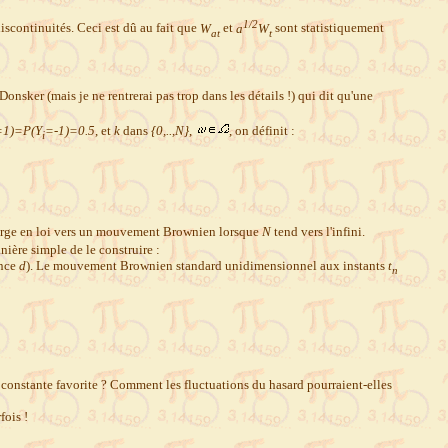
1/2
scontinuités. Ceci est dû au fait que
W
et
a
W
sont statistiquement
at
t
sker (mais je ne rentrerai pas trop dans les détails !) qui dit qu'une
=1)=P(Y
=-1)=0.5
, et
k
dans
{0,..,N}
,
, on définit :
i
erge en loi vers un mouvement Brownien lorsque
N
tend vers l'infini.
ière simple de le construire :
ance
d
). Le mouvement Brownien standard unidimensionnel aux instants
t
n
re constante favorite ? Comment les fluctuations du hasard pourraient-elles
fois !