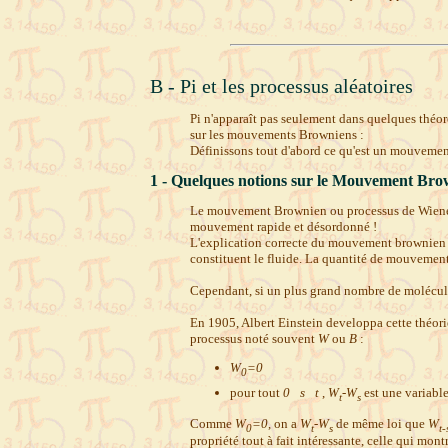
B - Pi et les processus aléatoires
Pi n'apparaît pas seulement dans quelques théorè
sur les mouvements Browniens :
Définissons tout d'abord ce qu'est un mouvement
1 - Quelques notions sur le Mouvement Bro
Le mouvement Brownien ou processus de Wiener d
mouvement rapide et désordonné !
L'explication correcte du mouvement brownien e
constituent le fluide. La quantité de mouvement
Cependant, si un plus grand nombre de molécules 
En 1905, Albert Einstein developpa cette théor
processus noté souvent
W
ou
B
:
W
=0
0
pour tout
0
s
t
,
W
-W
est une variabl
t
s
Comme
W
=0
, on a
W
-W
de même loi que
W
0
t
s
t-
propriété tout à fait intéressante, celle qui mon