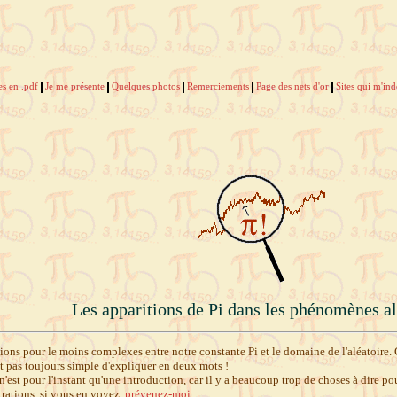
es en .pdf
Je me présente
Quelques photos
Remerciements
Page des nets d'or
Sites qui m'in
Les apparitions de Pi dans les phénomènes al
tions pour le moins complexes entre notre constante Pi et le domaine de l'aléatoire. 
est pas toujours simple d'expliquer en deux mots !
 n'est pour l'instant qu'une introduction, car il y a beaucoup trop de choses à dire pou
trations, si vous en voyez,
prévenez-moi
...