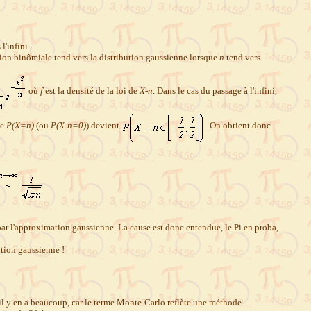
l'infini.
ution binômiale tend vers la distribution gaussienne lorsque
n
tend vers
où
f
est la densité de la loi de
X-n
. Dans le cas du passage à l'infini,
ue
P(X=n)
(ou
P(X-n=0)
) devient
. On obtient donc
ar l'approximation gaussienne. La cause est donc entendue, le Pi en proba,
ution gaussienne !
il y en a beaucoup, car le terme Monte-Carlo reflète une méthode