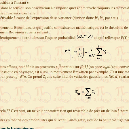
sition à l'instant
s
.
dans le sens où son observation à n'importe quel zoom révèle toujours les mêmes di
une invariance d'échelle.
ivable à cause de l'expression de sa variance (divisez-donc
W
-W
par
t-s
!)
t
s
ments Browniens, et qui justifie son existence mathématique, est le théorème de Don
ement Brownien au sens suivant :
dentiquement distribuées sur l'espace probabilisé
adapté telles que
P(Y
i
N
ites affines, on définit un processus
X
continu sur
[0,1]
(on pose
X
=0
) qui conv
t
0
classique en physique, est aussi un mouvement Brownien par exemple. C'est une man
t on pose
t
=d*n
. On prend
Z
une suite i.i.d. de variables gaussiennes
N(0,d)
(vari
n
i
 cela ?? C'est vrai, on ne voit apparaitre rien qui ressemble de près ou de loin à not
tes en théorie des probabilités qui suivent. Faîtes gaffe, c'est de la haute voltige par
e boule brownienne