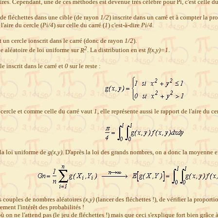
ires. Cependant, une de ces méthodes est devenue très célèbre pour Pi, c'est celle du
de fléchettes dans une cible (de rayon
1/2
) inscrite dans un carré et à compter la pr
l'aire du cercle (
Pi/4
) sur celle du carré (
1
) c'est-à-dire
Pi/4
.
t un cercle ionscrit dans le carré (donc de rayon
1/2
).
2
le aléatoire de loi uniforme sur
R
. La distribution en est
f(x,y)=1
.
le inscrit dans le carré et
0
sur le reste :
u cercle et comme celle du carré vaut
1
, elle représente aussi le rapport de l'aire du 
 la loi uniforme de
g(x,y)
. D'après la loi des grands nombres, on a donc la moyenne e
des couples de nombres aléatoires
(x,y)
(lancer des fléchettes !), de vérifier la proporti
ement l'intérêt des probabilités !
où on ne l'attend pas (le jeu de fléchettes !) mais que ceci s'explique fort bien grâce à