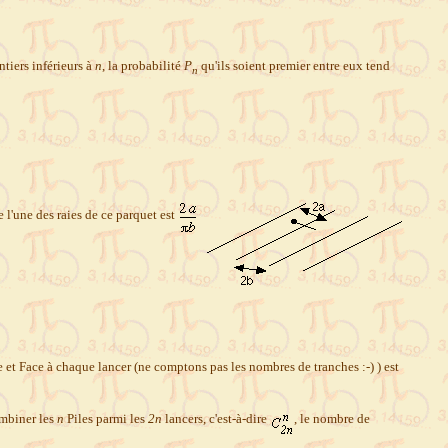
ntiers inférieurs à
n
, la probabilité
P
qu'ils soient premier entre eux tend
n
e l'une des raies de ce parquet est
e et Face à chaque lancer (ne comptons pas les nombres de tranches :-) ) est
ombiner les
n
Piles parmi les
2n
lancers, c'est-à-dire
, le nombre de