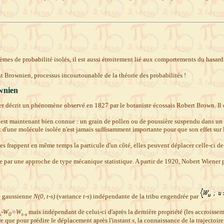
mes de probabilité isolés, il est aussi étroitement lié aux comportements du hasard !
 Brownien, processus incourtounable de la théorie des probabilités !
wnien
écrit un phénomène observé en 1827 par le botaniste écossais Robert Brown. Il ob
st maintenant bien connue : un grain de pollen ou de poussière suspendu dans un 
 d'une molécule isolée n'est jamais suffisamment importante pour que son effet sur 
frappent en même temps la particule d'un côté, elles peuvent déplacer celle-ci de f
ie par une approche de type mécanique statistique. A partir de 1920, Nobert Wiene
e gaussienne
N(0, t-s)
(variance
t-s
) indépendante de la tribu engendrée par
-W
=W
mais indépendant de celui-ci d'après la dernière propriété (les accroissem
s
0
t-s
tre que pour prédire le déplacement après l'instant
s
, la connaissance de la trajectoire