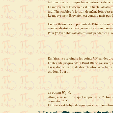
information de plus que la connaissance de la po
Le mouvement Brownien est un fractal aléatoire 
indifférenciables (a fortiori de même loi), c'est 
Le mouvement Brownien est continu mais pas dér
Un des théorèmes importants de l'étude des mouve
marche aléatoire converge en loi vers un mouv
Pour
(Y
)
variables aléatoires indépendantes et i
i
En faisant se rejoindre les points
k/N
par des dro
L'intégrale jusqu'à
t
d'un Bruit Blanc gaussien, 
On se donne un pas de discrétisation
d>0
fixe e
est donné par :
en posant
W
=0
.
0
Alors, vous me direz, quel rapport avec
Pi
, tout
connaître
Pi
?
Et bien, c'est l'objet des quelques théorèmes limi
2 - Les probabilités asymptotiques de petit