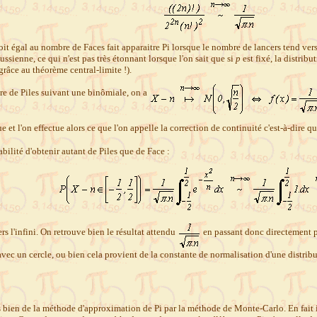
it égal au nombre de Faces fait apparaitre Pi lorsque le nombre de lancers tend vers 
ussienne, ce qui n'est pas très étonnant lorsque l'on sait que si
p
est fixé, la distrib
grâce au théorème central-limite !).
re de Piles suivant une binômiale, on a
e et l'on effectue alors ce que l'on appelle la correction de continuité c'est-à-dire q
lité d'obtenir autant de Piles que de Face :
rs l'infini. On retrouve bien le résultat attendu
en passant donc directement p
 avec un cercle, ou bien cela provient de la constante de normalisation d'une distrib
s bien de la méthode d'approximation de Pi par la méthode de Monte-Carlo. En fait 