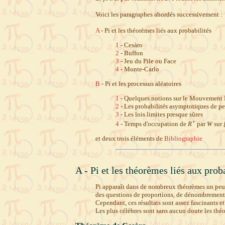
Voici les paragraphes abordés successivement :
A
- Pi et les théorèmes liés aux probabilités
1
- Cesàro
2
- Buffon
3
- Jeu du Pile ou Face
4
- Monte-Carlo
B
- Pi et les processus aléatoires
1
- Quelques notions sur le Mouvement
2
- Les probabilités asymptotiques de p
3
- Les lois limites presque sûres
+
4
- Temps d'occupation de
R
par
W
sur
et deux trois éléments de
Bibliographie
A - Pi et les théorèmes liés aux prob
Pi apparaît dans de nombreux théorèmes un peu i
des questions de proportions, de dénombrement, e
Cependant, ces résultats sont assez fascinants et 
Les plus célèbres sont sans aucun doute les théor