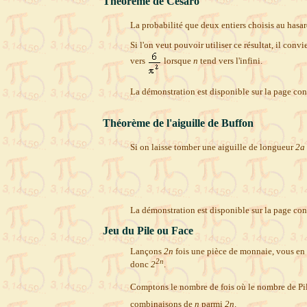
Théorème de Cesàro
La probabilité que deux entiers choisis au hasar
Si l'on veut pouvoir utiliser ce résultat, il conv
vers
lorsque
n
tend vers l'infini.
La démonstration est disponible sur la page co
Théorème de l'aiguille de Buffon
Si on laisse tomber une aiguille de longueur
2a
La démonstration est disponible sur la page co
Jeu du Pile ou Face
Lançons
2n
fois une pièce de monnaie, vous en a
2n
donc
2
.
Comptons le nombre de fois où le nombre de Pil
combinaisons de
n
parmi
2n
.