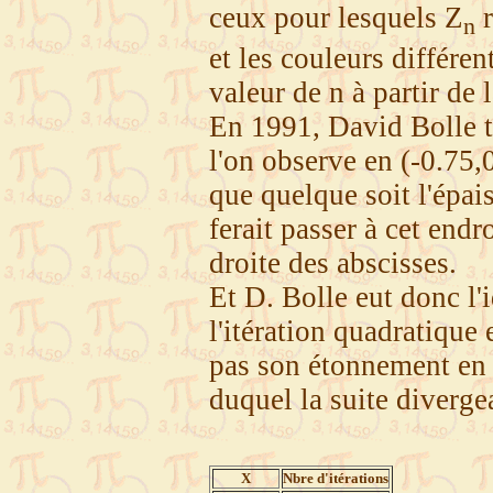
ceux pour lesquels Z
r
n
et les couleurs différen
valeur de n à partir de 
En 1991, David Bolle te
l'on observe en (-0.75,0
que quelque soit l'épai
ferait passer à cet endro
droite des abscisses.
Et D. Bolle eut donc l'i
l'itération quadratique 
pas son étonnement en 
duquel la suite divergea
X
Nbre d'itérations