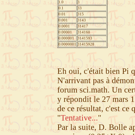
1.0
3
0.1
33
0.01
315
0.001
3143
0.0001
31417
0.00001
314160
0.000001
3141593
0.0000001
31415928
Eh oui, c'était bien Pi 
N'arrivant pas à démontr
forum sci.math. Un cer
y répondit le 27 mars 1
de ce résultat, c'est ce 
"
Tentative...
"
Par la suite, D. Bolle 