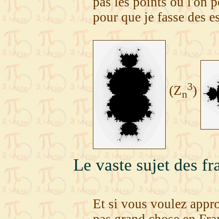
pas les points où l'on 
pour que je fasse des es
3
(Z
)
n
Le vaste sujet des fr
Et si vous voulez approf