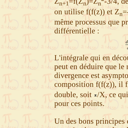
Z
=f(Z
)=Z
-3/4, d
n+1
n
n
on utilise f(f(z)) et Z
=
n
même processus que pr
différentielle :
L'intégrale qui en déco
peut en déduire que le 
divergence est asympt
composition f(f(z)), il
double, soit
/X, ce qu
pour ces points.
Un des bons principes 