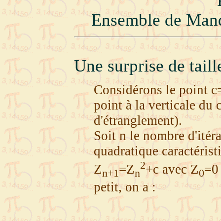
Ensemble de Mande
Une surprise de taill
Considérons le point c=
point à la verticale du
d'étranglement).
Soit n le nombre d'itéra
quadratique caractéris
2
Z
=Z
+c avec Z
=0 
n+1
n
0
petit, on a :