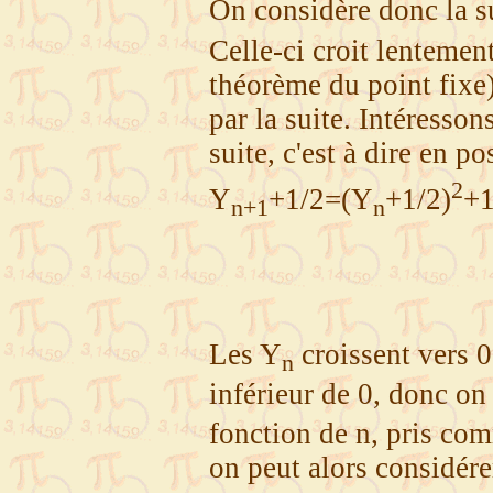
On considère donc la s
Celle-ci croit lentement
théorème du point fixe)
par la suite. Intéresso
suite, c'est à dire en p
2
Y
+1/2=(Y
+1/2)
+1
n+1
n
Les Y
croissent vers 
n
inférieur de 0, donc on
fonction de n, pris com
on peut alors considér