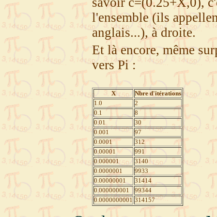
savoir c=(0.25+X,0), c'e
l'ensemble (ils appelle
anglais...), à droite.
Et là encore, même surpr
vers Pi :
X
Nbre d'itérations
1.0
2
0.1
8
0.01
30
0.001
97
0.0001
312
0.00001
991
0.000001
3140
0.0000001
9933
0.00000001
31414
0.000000001
99344
0.0000000001
314157