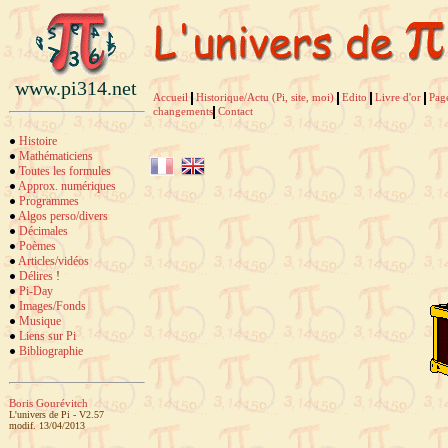
www.pi314.net
Accueil
Historique/Actu (Pi, site, moi)
Edito
Livre d'or
Pag
changements
Contact
Histoire
Mathématiciens
Toutes les formules
Approx. numériques
Programmes
Algos perso/divers
Décimales
Poèmes
Articles/vidéos
Délires
!
Pi-Day
Images/Fonds
Musique
Liens sur Pi
Bibliographie
Boris Gourévitch
L'univers de Pi - V2.57
modif. 13/04/2013