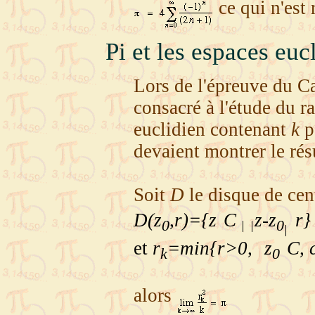
ce qui n'est 
Pi et les espaces euc
Lors de l'épreuve du 
consacré à l'étude du 
euclidien contenant
k
p
devaient montrer le résu
Soit
D
le disque de ce
D(z
,r)={z
C
z-z
r}
0
0
et
r
=min{r>0,
z
C, 
k
0
alors