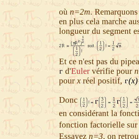
où
n=2m
. Remarquons 
en plus cela marche au
longueur du segment e
Et ce n'est pas du pipe
d'
Euler
vérifie pour
n
pour
x
réel positif,
(x)
Donc
en considérant la fon
fonction factorielle su
Essayez
n=3
, on retro