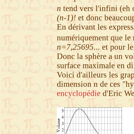
n
tend vers l'infini (e
(n-1)!
et donc beaucoup
En dérivant les expres
numériquement que le 
n=7,25695
... et pour 
Donc la sphère a un v
surface maximale en 
Voici d'ailleurs les gr
dimension n de ces "hy
encyclopédie
d'Eric We