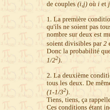
de couples
(i,j)
où
i
et
j
1. La première conditio
qu'ils ne soient pas to
nombre sur deux est m
soient divisibles par
2
Donc la probabilité qu
2
1/2
)
.
2. La deuxième condit
tous les deux. De même
2
(1-1/3
)
.
Tiens, tiens, ça rappel
Ces conditions étant i