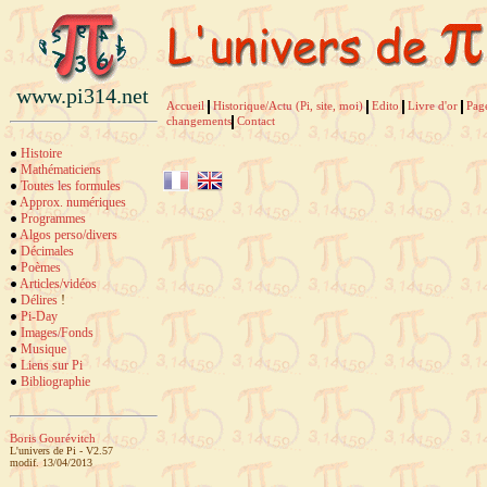
www.pi314.net
Accueil
Historique/Actu (Pi, site, moi)
Edito
Livre d'or
Pag
changements
Contact
Histoire
Mathématiciens
Toutes les formules
Approx. numériques
Programmes
Algos perso/divers
Décimales
Poèmes
Articles/vidéos
Délires
!
Pi-Day
Images/Fonds
Musique
Liens sur Pi
Bibliographie
Boris Gourévitch
L'univers de Pi - V2.57
modif. 13/04/2013