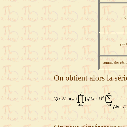
0
(2n
somme des résid
On obtient alors la séri