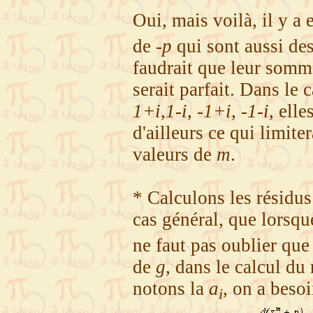
Oui, mais voilà, il y a
de
-p
qui sont aussi de
faudrait que leur somme
serait parfait. Dans le 
1+i
,
1-i
,
-1+i
,
-1-i
, ell
d'ailleurs ce qui limiter
valeurs de
m
.
* Calculons les résidus
cas général, que lorsq
ne faut pas oublier qu
de
g
, dans le calcul du
notons la
a
, on a beso
i