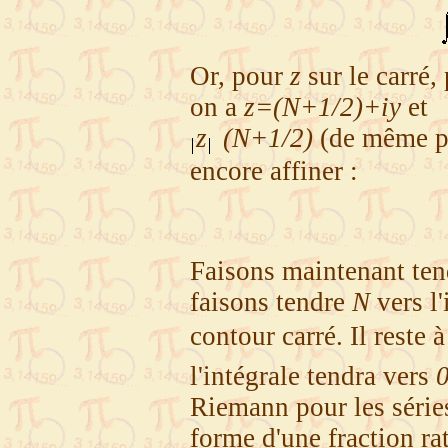
Or, pour
z
sur le carré,
on a
z=(N+1/2)+iy
et
z
(N+1/2)
(de même po
encore affiner :
Faisons maintenant tendr
faisons tendre
N
vers l'
contour carré. Il reste 
l'intégrale tendra vers
Riemann pour les séries
forme d'une fraction r