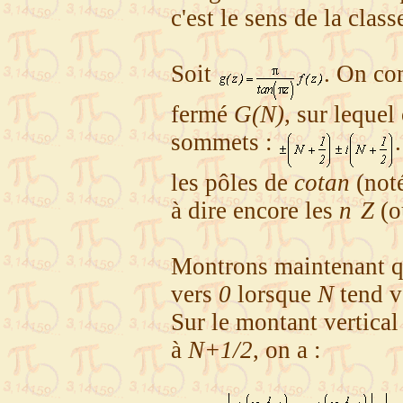
c'est le sens de la class
Soit
. On co
fermé
G(N)
, sur lequel
sommets :
les pôles de
cotan
(not
à dire encore les
n
Z
(ou
Montrons maintenant qu
vers
0
lorsque
N
tend ve
Sur le montant vertical
à
N+1/2
, on a :