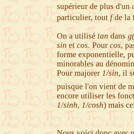
supérieur de plus d'un
particulier, tout
f
de la
On a utilisé
tan
dans
g
sin
et
cos
. Pour
cos
, p
forme exponentielle, p
minorables au dénomin
Pour majorer
1/sin
, il 
puisque l'on vient de 
encore utiliser les fon
1/sinh
,
1/cosh
) mais ce
Nous voici donc avec u