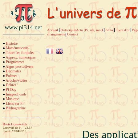
www.pi314.net
Accueil
Historique/Actu (Pi, site, moi)
Edito
Livre d'or
Pag
changements
Contact
Histoire
Mathématiciens
Toutes les formules
Approx. numériques
Programmes
Algos perso/divers
Décimales
Poèmes
Articles/vidéos
Délires
!
Pi-Day
Images/Fonds
Musique
Liens sur Pi
Bibliographie
Boris Gourévitch
L'univers de Pi - V2.57
Des applicat
modif. 13/04/2013