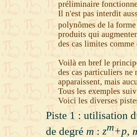
préliminaire fonctionne
Il n'est pas interdit a
polynômes de la form
produits qui augmenten
des cas limites comme o
Voilà en bref le princip
des cas particuliers ne
apparaissent, mais aucu
Tous les exemples suiva
Voici les diverses piste
Piste 1 : utilisation 
m
de degré
m
:
z
+p
,