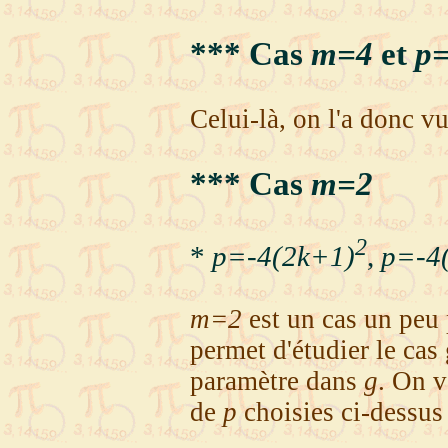
*** Cas
m=4
et
p
Celui-là, on l'a donc 
*** Cas
m=2
2
*
p=-4(2k+1)
,
p=-4
m=2
est un cas un peu p
permet d'étudier le cas
paramètre dans
g
. On v
de
p
choisies ci-dessus 