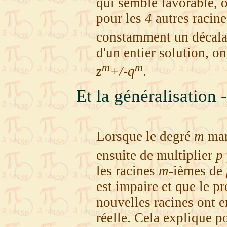
qui semble favorable, 
pour les
4
autres racines
constamment un décala
d'un entier solution, on
m
m
z
+/-q
.
Et la généralisation
Lorsque le degré
m
mar
ensuite de multiplier
p
les racines
m
-ièmes de
est impaire et que le p
nouvelles racines ont e
réelle. Cela explique p