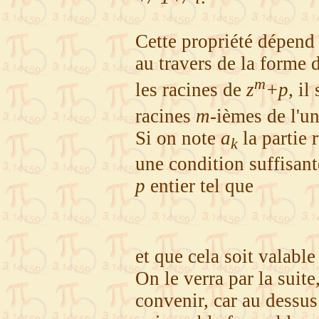
Cette propriété dépend
au travers de la forme 
m
les racines de
z
+p
, il
racines
m
-ièmes de l'u
Si on note
a
la partie 
k
une condition suffisant
p
entier tel que
et que cela soit valabl
On le verra par la suite
convenir, car au dessu