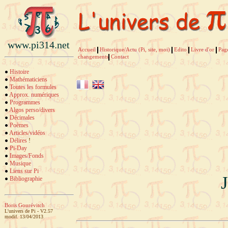
www.pi314.net
Accueil
Historique/Actu (Pi, site, moi)
Edito
Livre d'or
Pag
changements
Contact
Histoire
Mathématiciens
Toutes les formules
Approx. numériques
Programmes
Algos perso/divers
Décimales
Poèmes
Articles/vidéos
Délires
!
Pi-Day
Images/Fonds
Musique
Liens sur Pi
Bibliographie
Boris Gourévitch
L'univers de Pi - V2.57
modif. 13/04/2013