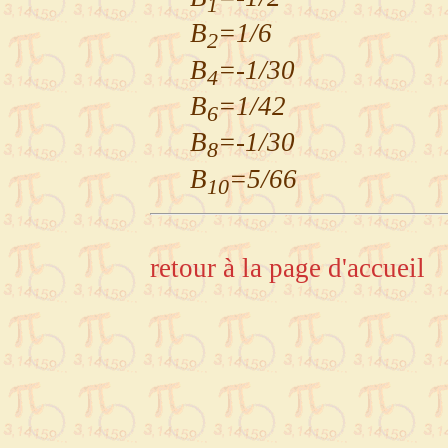
1
B
=1/6
2
B
=-1/30
4
B
=1/42
6
B
=-1/30
8
B
=5/66
10
retour à la page d'accueil