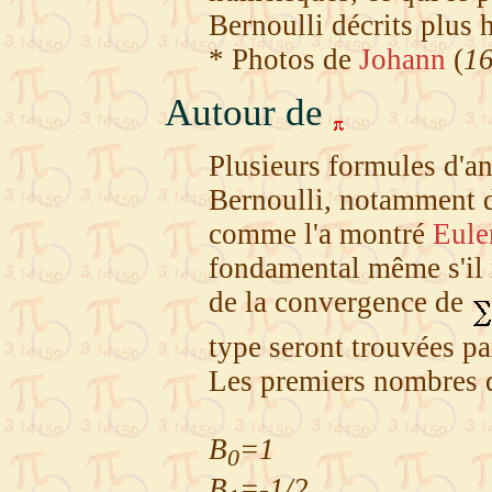
Bernoulli décrits plus 
* Photos de
Johann
(
1
Autour de
Plusieurs formules d'a
Bernoulli, notamment d
comme l'a montré
Eule
fondamental même s'il r
de la convergence de
type seront trouvées p
Les premiers nombres d
B
=1
0
B
=-1/2