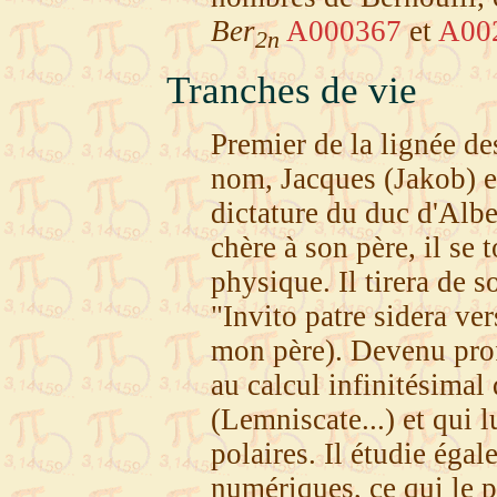
Ber
A000367
et
A00
2n
Tranches de vie
Premier de la lignée d
nom, Jacques (Jakob) es
dictature du duc d'Alb
chère à son père, il se
physique. Il tirera de s
"Invito patre sidera ver
mon père). Devenu profe
au calcul infinitésimal 
(Lemniscate...) et qui 
polaires. Il étudie égal
numériques, ce qui le 