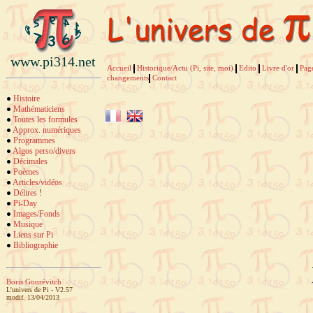
www.pi314.net
Accueil
Historique/Actu (Pi, site, moi)
Edito
Livre d'or
Pag
changements
Contact
Histoire
Mathématiciens
Toutes les formules
Approx. numériques
Programmes
Algos perso/divers
Décimales
Poèmes
Articles/vidéos
Délires
!
Pi-Day
Images/Fonds
Musique
Liens sur Pi
Bibliographie
Boris Gourévitch
L'univers de Pi - V2.57
modif. 13/04/2013