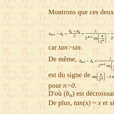
Montrons que ces deux 
car
tan>sin
.
De même,
est du signe de
pour
n>0
.
D'où (
b
) est décroissan
n
De plus,
tan(x) ~ x
et
s