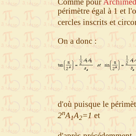
Comme pour
Archimè
périmètre égal à 1 et l
cercles inscrits et circo
On a donc :
d'où puisque le périmè
n
2
A
A
=1
et
1
2
d'après précédemment, 