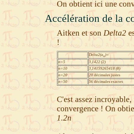
On obtient ici une con
Accélération de la 
Aitken et son
Delta2
es
!
Delta2(a
)=
n
n=5
3,1422 (2)
n=10
3,14159265418 (8)
n=20
20
décimales justes
n=50
56
décimales exactes
C'est assez incroyable,
convergence ! On obtie
1.2n