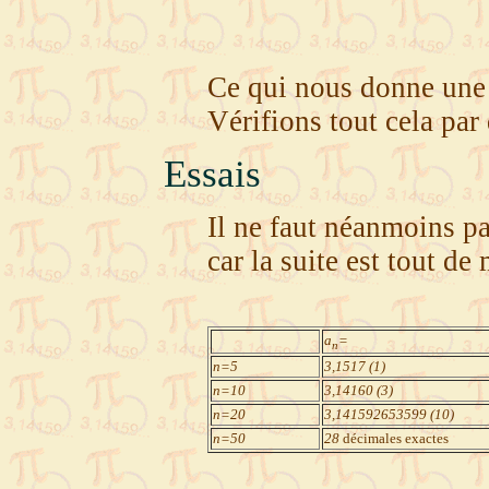
Ce qui nous donne une 
Vérifions tout cela par 
Essais
Il ne faut néanmoins pa
car la suite est tout de 
a
=
n
n=5
3,1517 (1)
n=10
3,14160 (3)
n=20
3,141592653599 (10)
n=50
28
décimales exactes