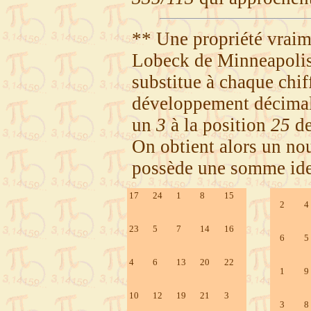
** Une propriété vraim
Lobeck de Minneapolis
substitue à chaque chif
développement décima
un
3
à la position
25
de
On obtient alors un no
possède une somme iden
17
24
1
8
15
2
4
23
5
7
14
16
6
5
4
6
13
20
22
1
9
10
12
19
21
3
3
8