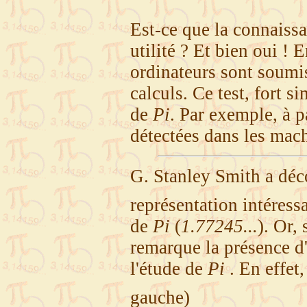
Est-ce que la connaiss
utilité ? Et bien oui ! 
ordinateurs sont soumis 
calculs. Ce test, fort s
de
Pi
. Par exemple, à p
détectées dans les ma
G. Stanley Smith a dé
représentation intéress
de
Pi
(
1.77245...
). Or,
remarque la présence d'
l'étude de
Pi
. En effet
gauche)