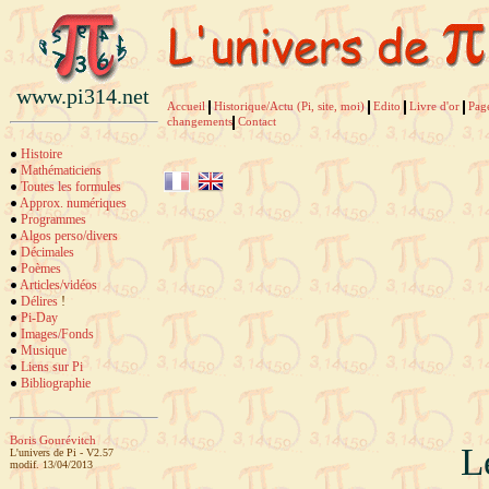
www.pi314.net
Accueil
Historique/Actu (Pi, site, moi)
Edito
Livre d'or
Pag
changements
Contact
Histoire
Mathématiciens
Toutes les formules
Approx. numériques
Programmes
Algos perso/divers
Décimales
Poèmes
Articles/vidéos
Délires
!
Pi-Day
Images/Fonds
Musique
Liens sur Pi
Bibliographie
Boris Gourévitch
L
L'univers de Pi - V2.57
modif. 13/04/2013