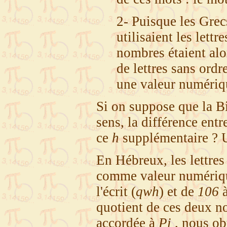
2- Puisque les Grec
utilisaient les lettr
nombres étaient al
de lettres sans ordr
une valeur numériq
Si on suppose que la B
sens, la différence ent
ce
h
supplémentaire ? Un
En Hébreux, les lettre
comme valeur numérique
l'écrit (
qwh
) et de
106
à
quotient de ces deux n
accordée à
Pi
, nous ob