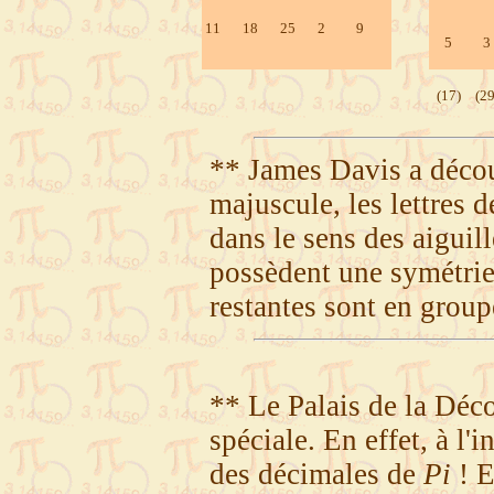
11
18
25
2
9
5
3
(17)
(29
** James Davis a décou
majuscule, les lettres 
dans le sens des aiguill
possèdent une symétrie v
restantes sont en grou
** Le Palais de la Déco
spéciale. En effet, à l'i
des décimales de
Pi
! E