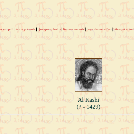
es en .pdf
Je me présente
Quelques photos
Remerciements
Page des nets d'or
Sites qui m'in
Al Kashi
(? - 1429)