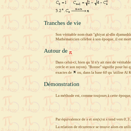
Tranches de vie
Son véritable nom était "ghiyat al-dîn djamashî
Mathématicien célèbre à son époque, il est mo
Autour de
Dans celui-ci, bien qu 'il n'y ait rien de vérita
cercle et son rayon). "Bonne" signifie pour lui 
exactes de
ou, dans la base
60
qu 'utilise Al 
Démonstration
La méthode est, comme toujours à cette époque, 
Par équivalence de
x
et
sin(x)
si
x
tend vers
0
,
3.
La relation de récurrence se trouve alors en uti