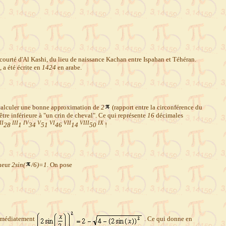
courté d'Al Kashi, du lieu de naissance Kachan entre Ispahan et Téhéran.
, a été écrite en
1424
en arabe.
i : calculer une bonne approximation de
2
(rapport entre la circonférence du
 être inférieure à "un crin de cheval". Ce qui représente
16
décimales
II
III
IV
V
VI
VII
VIII
IX
28
1
34
51
46
14
50
!
gueur
2sin(
/6)=1
. On pose
mmédiatement
. Ce qui donne en