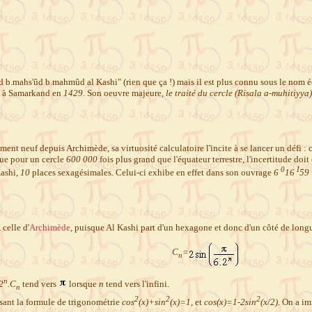
d b.mahs'ûd b.mahmûd al Kashi" (rien que ça !) mais il est plus connu sous le nom é
rt à Samarkand en
1429
. Son oeuvre majeure,
le traité du cercle (Risala a-muhitiyya)
blement neuf depuis Archimède, sa virtuosité calculatoire l'incite à se lancer un déf
que pour un cercle
600 000
fois plus grand que l'équateur terrestre, l'incertitude doit
0
I
Kashi,
10
places sexagésimales. Celui-ci exhibe en effet dans son ouvrage
6
16
59
celle d'
Archimède
, puisque Al Kashi part d'un hexagone et donc d'un côté de lon
C
=
n
n
2
.C
tend vers
lorsque
n
tend vers l'infini.
n
2
2
2
lisant la formule de trigonométrie
cos
(x)+sin
(x)=1
, et
cos(x)=1-2sin
(x/2)
. On a i