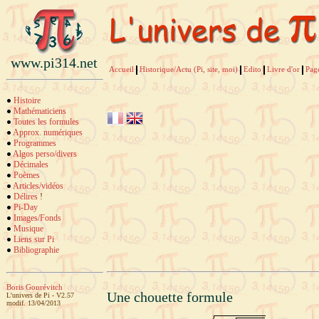
www.pi314.net
Accueil
Historique/Actu (Pi, site, moi)
Edito
Livre d'or
Pag
Histoire
Mathématiciens
Toutes les formules
Approx. numériques
Programmes
Algos perso/divers
Décimales
Poèmes
Articles/vidéos
Délires
!
Pi-Day
Images/Fonds
Musique
Liens sur Pi
Bibliographie
Boris Gourévitch
Une chouette formule
L'univers de Pi - V2.57
modif. 13/04/2013