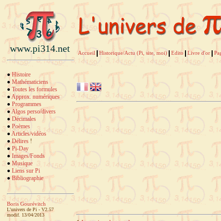
www.pi314.net
Accueil
Historique/Actu (Pi, site, moi)
Edito
Livre d'or
Pa
Histoire
Mathématiciens
Toutes les formules
Approx. numériques
Programmes
Algos perso/divers
Décimales
Poèmes
Articles/vidéos
Délires
!
Pi-Day
Images/Fonds
Musique
Liens sur Pi
Bibliographie
Boris Gourévitch
L'univers de Pi - V2.57
modif. 13/04/2013