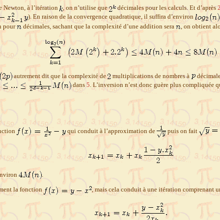
e Newton, à l’itération
, on n’utilise que
décimales pour les calculs. Et d’après
). En raison de la convergence quadratique, il suffira d’environ
n pour
décimales, sachant que la complexité d’une addition sera
, on obtient al
autrement dit que la complexité de
multiplications de nombres à
décimale
dans
5
. L’inversion n’est donc guère plus compliquée q
onction
qui conduit à l’approximation de
puis on fait
environ
.
ement la fonction
, mais cela conduit à une itération comprenant u