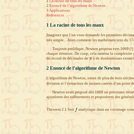
1
La racine de tous les maux
2
Enoncé de l’algorithme de Newton
3
Applications
References
1
La racine de tous les maux
Imaginez que l’on vous demande les premières décim
très simple... Alors comment les mathématiciens du 1
Toujours prolifique, Newton proposa vers 1669 (!) 
chaque itération. Du coup, cela ramèna la complexite a
du record de décimales de
à de douloureuses extract
2
Enoncé de l’algorithme de Newton
L’algorithme de Newton, vieux de plus de trois siècles
division et l’extraction de racines carrées d’un point 
Newton avait proposé dès 1669 un processus itérat
ajoutèrent des raffinements et proposèrent des général
Theorem
2.1
Soit
analytique dans un voisinage com