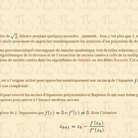
ales de
. Silence pendant quelques secondes... mmmmh... bon, c’est plus que 1, 
7e siècle pouvaient-ils approcher numériquement les solutions d’un polynôme du 4e
un processus itératif convergeant de manière quadratique vers de telles solutions, 
lgorithmique de la division et de l’extraction de racines carrées à celle de la mult
ions de racines carrées dans les algorithmes de
Salamin
ou des frères
Borwein
. Cet 
, est à l’origine utilisé pour approcher numériquement une racine
de l’équation
de vue complexité.
if pour trouver les racines d’équations polynomiales et Raphson le mit sous forme
isations pour arriver à l’énoncé moderne suivant
plexe de
. Supposons que
et
. Alors l’it
ération