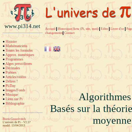
www.pi314.net
Accueil
Historique/Actu (Pi, site, moi)
Edito
Livre d'or
Pag
changements
Contact
Histoire
Mathématiciens
Toutes les formules
Approx. numériques
Programmes
Algos perso/divers
Décimales
Poèmes
Articles/vidéos
Délires
!
Pi-Day
Images/Fonds
Algorithmes 
Musique
Liens sur Pi
Bibliographie
Basés sur la théori
moyenne 
Boris Gourévitch
L'univers de Pi - V2.57
modif. 13/04/2013