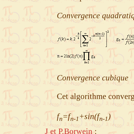
Convergence quadrati
Convergence cubique
Cet algorithme converg
f
=f
+sin(f
)
n
n-1
n-1
J et P.Borwein
: