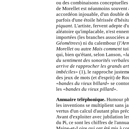
ou des combinaisons conceptuelles 
de Morellet est néanmoins souvent 
accordéon injouable, d'un double d
parfois d'une étoile hérissée d'hés
piquant
. L'artiste, fervent adepte d
aléatoire qu'implacable, n'est ennem
importées (les branches associées a
Géométrees
) ni du calembour (
l'Arm
Morellet
ou autre
Mais comment tai
qui, bien qu'étant, selon Lanson, «
l
du sentiment des sonorités verbales:
arrive de rapprocher les grands art
imbéciles
» (1), le rapproche justem
des jeux de mots (et d'esprit) de Ro
«
bandes du vieux billard
» se conto
les «
bandes du vieux pillard
».
Annuaire téléphonique.
Humour phr
les inventions se multiplient sans 
vertus d'un calcul d'autant plus préci
Avant d'exploiter avec jubilation l
du Pi, ce sont les chiffres de l'ann
Maine-et-Loire qui ont été mis à co