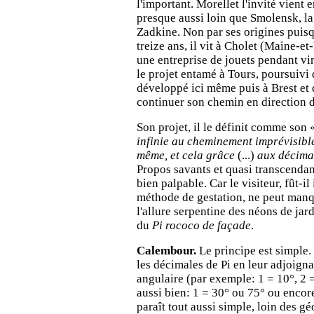
l'important. Morellet l'invité vient e
presque aussi loin que Smolensk, la 
Zadkine. Non par ses origines puisq
treize ans, il vit à Cholet (Maine-et-
une entreprise de jouets pendant vi
le projet entamé à Tours, poursuivi
développé ici même puis à Brest et 
continuer son chemin en direction 
Son projet, il le définit comme son 
infinie au cheminement imprévisible
même, et cela grâce
(...)
aux décimal
Propos savants et quasi transcendan
bien palpable. Car le visiteur, fût-il
méthode de gestation, ne peut manqu
l'allure serpentine des néons de jar
du
Pi rococo de façade
.
Calembour.
Le principe est simple. 
les décimales de Pi en leur adjoign
angulaire (par exemple: 1 = 10°, 2 
aussi bien: 1 = 30° ou 75° ou encore
paraît tout aussi simple, loin des g