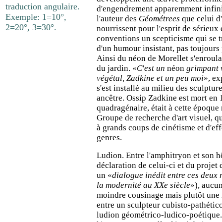
traduction angulaire.
d'engendrement apparemment infini.
Exemple: 1=10°,
l'auteur des
Géométrees
que celui d'
2=20°, 3=30°.
nourrissent pour l'esprit de sérieux 
conventions un scepticisme qui se t
d'un humour insistant, pas toujours
Ainsi du néon de Morellet s'enroula
du jardin. «
C'est un
néon
grimpant
végétal, Zadkine et un peu moi
», ex
s'est installé au milieu des sculptur
ancêtre. Ossip Zadkine est mort en 
quadragénaire, était à cette époqu
Groupe de recherche d'art visuel, qui
à grands coups de cinétisme et d'ef
genres.
Ludion. Entre l'amphitryon et son hô
déclaration de celui-ci et du projet 
un «
dialogue inédit entre ces deux 
la modernité au XXe siècle
»), aucun
moindre cousinage mais plutôt une 
entre un sculpteur cubisto-pathético
ludion géométrico-ludico-poétique. 