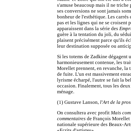
s'amuse beaucoup mais il ne triche p
ses conversions ne sont jamais som
bonheur de l'esthétique. Les carrés 
pas et les lignes qui ne se croisent pa
apparaissent dans la série des
Empr
guère à la tentation du joli, du sédui
plaisent précisément parce qu'ils é
leur destination supposée ou antic
Si les totems de Zadkine dégagent 
harmonieusement contenue, les trait
Morellet prennent, en revanche, la 
de fuite. L'un est massivement enrac
lyrisme écharpé, l'autre se fait la be
occasion. Finalement, tous les deux
ménage.
(1) Gustave Lanson,
l'Art de la pro
On consultera avec profit
Mais com
commentaires
de François Morellet 
nationale supérieure des Beaux-Arts
«Ecrits d'artistes».