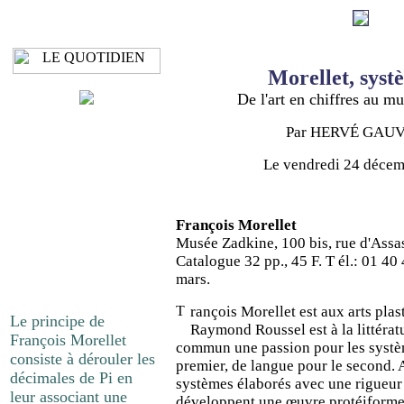
Morellet, syst
De l'art en chiffres au m
Par
HERVÉ GAUV
Le
vendredi 24 déce
François Morellet
Musée Zadkine, 100 bis, rue d'Assa
Catalogue 32 pp., 45 F. T él.: 01 40
mars.
rançois Morellet est aux arts plas
Le principe de
Raymond Roussel est à la littérat
François Morellet
commun une passion pour les systèm
consiste à dérouler les
premier, de langue pour le second. A
décimales de Pi en
systèmes élaborés avec une rigueur 
leur associant une
développent une œuvre protéiforme